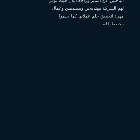
الباحثين عن التميز وراحة البال حيث توفر
لهم الشركة مهندسين ومصممين وعمال
مهرة لتحقيق حلم عملائها كما حلموا
وخططوا له .