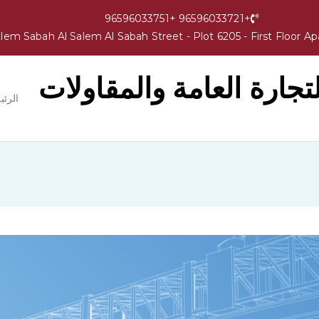
+96596033721 +96596033751
جارة العامة والمقاولات
الرئي