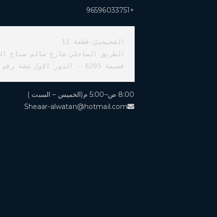
+96596033751
قسيمة 6205 - الدور الاول شقة رقم 2
8:00 ص–5:00 م(الخميس – السبت )
Sheaar-alwatan@hotmail.com