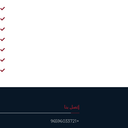
إتصل بنا
+96596033721